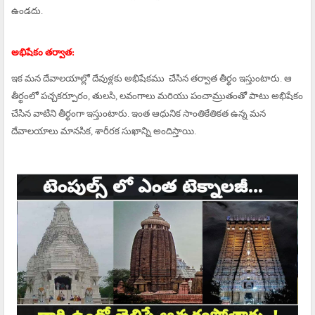
ఉండదు.
అభిషేకం తర్వాత:
ఇక మన దేవాలయాల్లో దేవుళ్లకు అభిషేకము చేసిన తర్వాత తీర్థం ఇస్తుంటారు. ఆ
తీర్థంలో పచ్చకర్పూరం, తులసి, లవంగాలు మరియు పంచామ్రుతంతో పాటు అభిషేకం
చేసిన వాటిని తీర్థంగా ఇస్తుంటారు. ఇంత ఆధునిక సాంతికేతికత ఉన్న మన
దేవాలయాలు మానసిక, శారీరక సుఖాన్ని అందిస్తాయి.