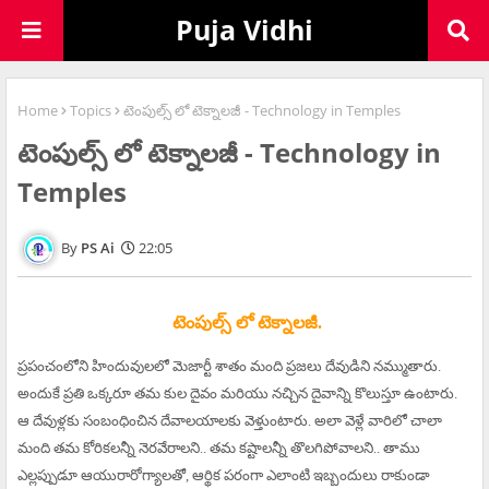
Puja Vidhi
Home
Topics
టెంపుల్స్ లో టెక్నాలజీ - Technology in Temples
టెంపుల్స్ లో టెక్నాలజీ - Technology in
Temples
PS Ai
22:05
టెంపుల్స్ లో టెక్నాలజీ.
ప్రపంచంలోని హిందువులలో మెజార్టీ శాతం మంది ప్రజలు దేవుడిని నమ్ముతారు.
అందుకే ప్రతి ఒక్కరూ తమ కుల దైవం మరియు నచ్చిన దైవాన్ని కొలుస్తూ ఉంటారు.
ఆ దేవుళ్లకు సంబంధించిన దేవాలయాలకు వెళ్తుంటారు. అలా వెళ్లే వారిలో చాలా
మంది తమ కోరికలన్నీ నెరవేరాలని.. తమ కష్టాలన్నీ తొలగిపోవాలని.. తాము
ఎల్లప్పుడూ ఆయురారోగ్యాలతో, ఆర్థిక పరంగా ఎలాంటి ఇబ్బందులు రాకుండా