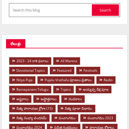
లేబుళ్లు
2023 - 24 రాశి ఫలాలు
All Mantra
Devotional Topics
Featured
Festivals
Nitya Puja
Pujalu Vrathalu పూజలు వ్రతాలు
Radio
Ramayanam Telugu
Topics
అయ్యప్ప దీక్ష పూజ
అష్టకాలు
అష్టోత్తరాలు
దండకాలు
నిత్య పారాయణ శ్లోకాః (15)
నిత్య పూజా విధానం.
నిత్య సంధ్యా వందనమ్
పంచాంగము
పంచాంగము 2023
పంచాంగము 2024
పవిత్ర గ్రంథములు
పారాయణ శ్లోకాలు.