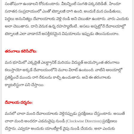
సంతోషంగా ఉండాలని కోరుకుంటారు. వీటన్నింటి సంగతి పక్కనబెడితే.. హిందూ
సనాతన సంప్రదాయంలో ఎంతో టెక్నాలజీ దాగి ఉంది. అందుకే మన పండితులు,
పెద్దలు అనునిత్యం దేవాలయాలకు వెళ్లి రండి అని చెబుతూ ఉంటారు. వారు ఎందుకు
అలా చెబుతారు. దాని వెనుక ఉన్న రహస్యాలేంటి.. అసలు అప్పట్లోనే దేవాలయాల్లో
టెక్నాలజీ ఎలా వాడారనే ఆసక్తికరమైన విషయాలను ఇప్పుడు తెలుసుకుందాం.
తరంగాలు కలిసేచోట:
మన భూమిలో ఎక్కడైతే ఎలక్ట్రానిక్ మరియు విద్యుత్ అయస్కాంత తరంగాలు
కలుస్తాయో అక్కడే దేవాలయంలోని మూల విరాట్ ఉంటుంది. వాటిని ఆలయాల్లో
ప్రతిష్టించే ముందు రాగి రేకులను కాల్చి ఉంచుతారు. అవి ఈ తరంగాలకు
క్యాటలిస్టుగా పని చేస్తాయి.
దేవాలయ దర్శనం:
మనలో చాలా మంది దేవాలయాలకు వెళ్లినప్పుడు ప్రదక్షిణలు చేస్తుంటారు. అయితే
చాలా మంది అందరూ ఎడమవైపు నుండి (Clockwise Direction) ప్రదక్షిణలు
చేస్తారు. ఎవ్వరూ అందుకు యాంటీక్లాక్ వైపు నుండి చేయరు. అలా ఎందుకు