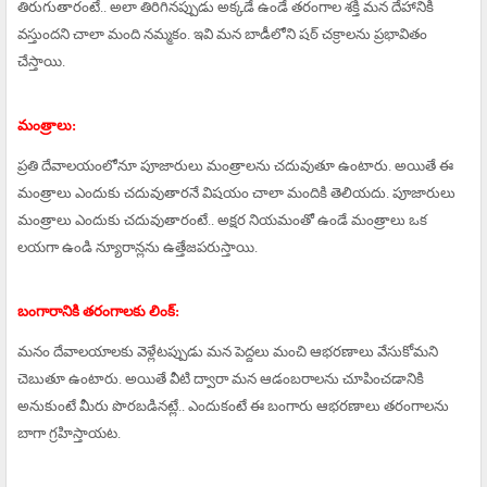
తిరుగుతారంటే.. అలా తిరిగినప్పుడు అక్కడే ఉండే తరంగాల శక్తి మన దేహానికి
వస్తుందని చాలా మంది నమ్మకం. ఇవి మన బాడీలోని షఠ్ చక్రాలను ప్రభావితం
చేస్తాయి.
మంత్రాలు:
ప్రతి దేవాలయంలోనూ పూజారులు మంత్రాలను చదువుతూ ఉంటారు. అయితే ఈ
మంత్రాలు ఎందుకు చదువుతారనే విషయం చాలా మందికి తెలియదు. పూజారులు
మంత్రాలు ఎందుకు చదువుతారంటే.. అక్షర నియమంతో ఉండే మంత్రాలు ఒక
లయగా ఉండి న్యూరాన్లను ఉత్తేజపరుస్తాయి.
బంగారానికి తరంగాలకు లింక్:
మనం దేవాలయాలకు వెళ్లేటప్పుడు మన పెద్దలు మంచి ఆభరణాలు వేసుకోమని
చెబుతూ ఉంటారు. అయితే వీటి ద్వారా మన ఆడంబరాలను చూపించడానికి
అనుకుంటే మీరు పొరబడినట్లే.. ఎందుకంటే ఈ బంగారు ఆభరణాలు తరంగాలను
బాగా గ్రహిస్తాయట.