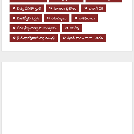
పితృ దేవతా స్తుతి
పూజలు వ్రతాలు
భవానీ దీక్ష
మణిద్వీప వర్ణన
ర‌హ‌స్యాలు
రాశిఫలాలు
వీరబ్రహ్మేంద్రస్వామి కాలజ్ఞానం
శివదీక్ష
శ్రీ మేధాదక్షిణామూర్తి మంత్రః
షిరిడి సాయి బాబా - ఆరతి