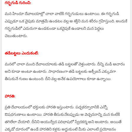
గర్భగుడి గురించి:
మన హిందూ దేవాలయాల్లో చాలా వాటికి గర్భగుడులు ఉంటాయి. ఈ గర్భగుడి
ఎప్పుడూ ఒక వైపుకు మాత్రమే ఉండటం వల్ల ఆ శక్తిని మన శరీరం గ్రహిస్తుంది. అందుకే
గర్భగుడిలో ఎదురుగా ఉండకుండా ఒకవైపుకే ఉండాలని మన పెద్దలు
చెబుతుంటారు.
తడిబట్టలు ఎందుకంటే:
మనలో చాలా మంది దేవాలయాలకు తడి బట్టలతో వెళ్తుంటారు. దీన్ని మడి ఆచారం
అని కూడా అంటూ ఉంటారు. సాధారణంగా తడి బట్టలకు ఆక్సీజన్ ఎక్కువగా
తీసుకునే గుణం ఉంటుంది. దీని వల్ల అనేక ఉపయోగాలు కూడా ఉన్నాయి.
హారతి:
ప్రతి దేవాలయంలో భక్తులకు హారతి ఇస్తుంటారు. పచ్చకర్పూరానికి ఎన్నో
ఔషధగుణాలు ఉంటాయి. హారతి తీసుకునేటప్పుడు ఆ వెచ్చదనాన్ని మన కంటికి
తగిలేలా చేయాలి. దీనిని ఆయుర్వేద పరిభాషలో స్వేదకర్మ అని అంటారు. అయితే
ఎక్కడో దూరంలో ఉండే హారతిని కళ్లకు అద్దుకుంటే మీకు ఎలాంటి ప్రయోజనం